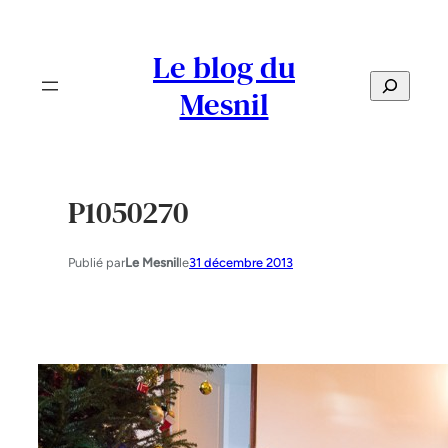
Aller
au
Le blog du
contenu
S
Mesnil
e
a
r
c
P1050270
h
Publié par
Le Mesnil
le
31 décembre 2013