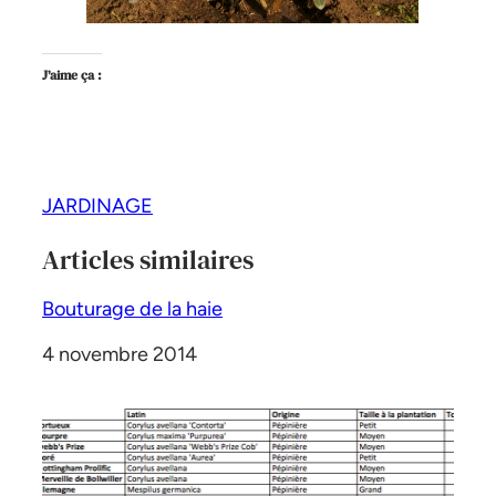
J’aime ça :
JARDINAGE
Articles similaires
Bouturage de la haie
Date
4 novembre 2014