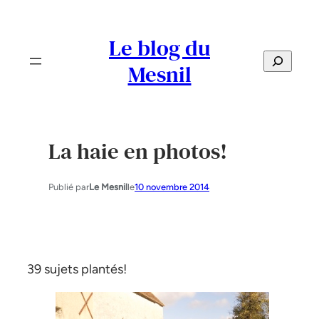
Aller
au
Le blog du
contenu
S
Mesnil
e
a
r
c
La haie en photos!
h
Publié par
Le Mesnil
le
10 novembre 2014
39 sujets plantés!