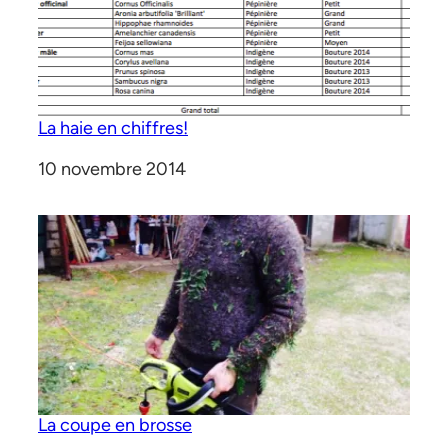
La haie en chiffres!
Date
10 novembre 2014
La coupe en brosse