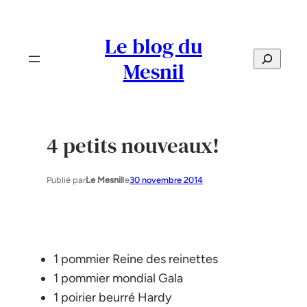
Aller
au
Le blog du
contenu
S
Mesnil
e
a
r
c
4 petits nouveaux!
h
Publié par
Le Mesnil
le
30 novembre 2014
1 pommier Reine des reinettes
1 pommier mondial Gala
1 poirier beurré Hardy